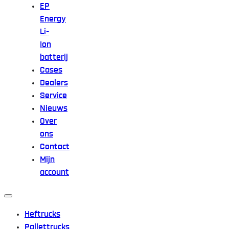
EP
Energy
Li-
Ion
batterij
Cases
Dealers
Service
Nieuws
Over
ons
Contact
Mijn
account
Heftrucks
Pallettrucks