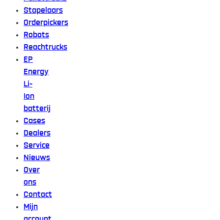
Stapelaars
Orderpickers
Robots
Reachtrucks
EP
Energy
Li-
Ion
batterij
Cases
Dealers
Service
Nieuws
Over
ons
Contact
Mijn
account