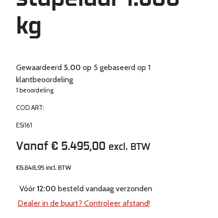
stapelaar 1.600
kg
Gewaardeerd
5.00
op 5 gebaseerd op
1
klantbeoordeling
1 beoordeling
COD.ART:
ESi161
Vanaf € 5.495,00
excl. BTW
€6.648,95
incl. BTW
Vóór
12:00
besteld vandaag verzonden
Dealer in de buurt? Controleer afstand!