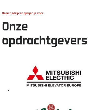
optie
Deze bedrijven gingen je voor
kan
Onze
gekozen
worden
opdrachtgevers
op
de
productpagina