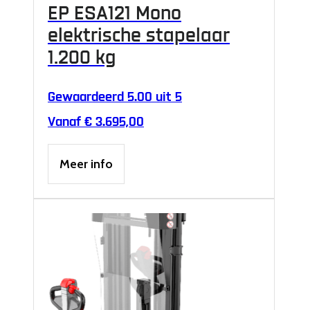
EP ESA121 Mono
elektrische stapelaar
1.200 kg
Gewaardeerd
5.00
uit 5
Vanaf
€
3.695,00
Dit
Meer info
product
heeft
meerdere
variaties.
Deze
optie