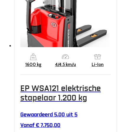
kan
gekozen
worden
op
de
productpagina
1600 kg
4/4.5 km/u
Li-Ion
EP WSA121 elektrische
stapelaar 1.200 kg
Gewaardeerd
5.00
uit 5
Vanaf
€
7.750,00