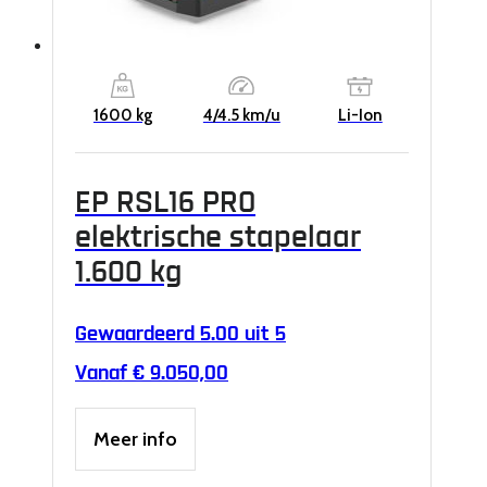
1600 kg
4/4.5 km/u
Li-Ion
EP RSL16 PRO
elektrische stapelaar
1.600 kg
Gewaardeerd
5.00
uit 5
Vanaf
€
9.050,00
Dit
Meer info
product