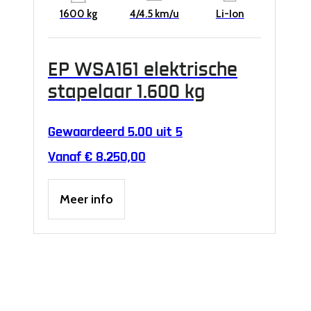
1600 kg
4/4.5 km/u
Li-Ion
EP WSA161 elektrische
stapelaar 1.600 kg
Gewaardeerd
5.00
uit 5
Vanaf
€
8.250,00
Dit
Meer info
product
heeft
meerdere
variaties.
Deze