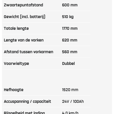
Zwaartepuntafstand
600 mm
Gewicht (incl. batterij)
510 kg
Totale lengte
1770 mm
Lengte van de vorken
620 mm
Afstand tussen vorkarmen
560 mm
Voorwieltype
Dubbel
Hefhoogte
1520 mm
Accuspanning / capaciteit
24V / 100Ah
Rijsnelheid met lading
4.0 km/h