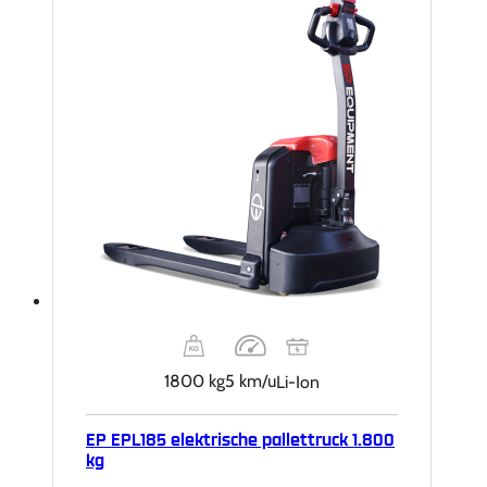
1800 kg
5 km/u
Li-Ion
EP EPL185 elektrische pallettruck 1.800
kg