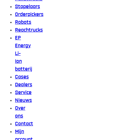
Stapelaars
Orderpickers
Robots
Reachtrucks
EP
Energy
Li-
Ion
batterij
Cases
Dealers
Service
Nieuws
Over
ons
Contact
Mijn
account