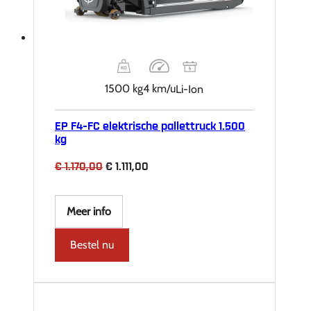
1500 kg
4 km/u
Li-Ion
EP F4-FC elektrische pallettruck 1.500
kg
Oorspronkelijke
Huidige
€
1.170,00
€
1.111,00
prijs
prijs
was:
is:
€ 1.170,00.
€ 1.111,00.
Meer info
Bestel nu