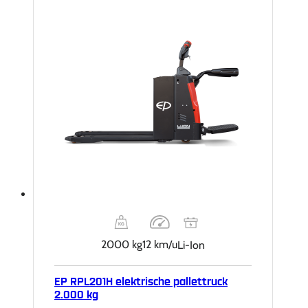
2000 kg
12 km/u
Li-Ion
EP RPL201H elektrische pallettruck
2.000 kg