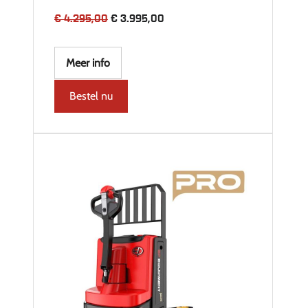
Oorspronkelijke
Huidige
€
4.295,00
€
3.995,00
prijs
prijs
was:
is:
€ 4.295,00.
€ 3.995,00.
Meer info
Bestel nu