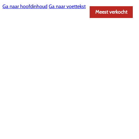
Ga naar hoofdinhoud
Ga naar voettekst
Meest verkocht
Meest verkocht
Meest verkocht