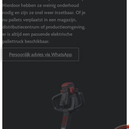
Hierdoor hebben ze weinig onderhoud
nodig en zijn ze snel weer inzetbaar. Of je
nu pallets verplaatst in een magazijn,
distributiecentrum of productieomgeving,
er is altijd een passende elektrische
pallettruck beschikbaar.
Persoonlijk advies via WhatsApp