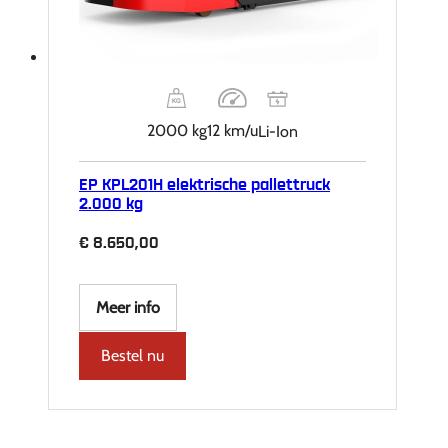
2000 kg
12 km/u
Li-Ion
EP KPL201H elektrische pallettruck
2.000 kg
€
8.650,00
Meer info
Bestel nu