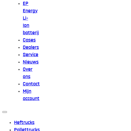
EP
Energy
Li-
Ion
batterij
Cases
Dealers
Service
Nieuws
Over
ons
Contact
Mijn
account
Heftrucks
Pallettrucks