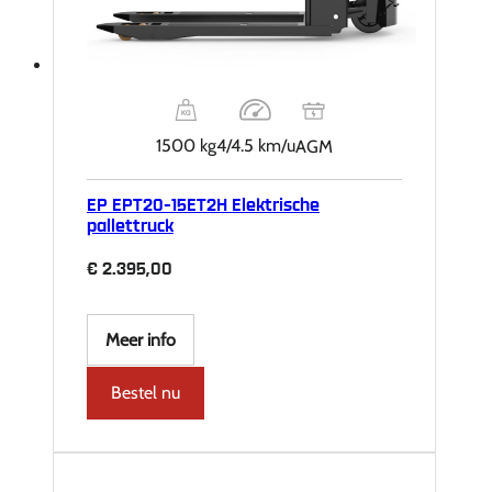
1500 kg
4/4.5 km/u
AGM
EP EPT20-15ET2H Elektrische
pallettruck
€
2.395,00
Meer info
Bestel nu