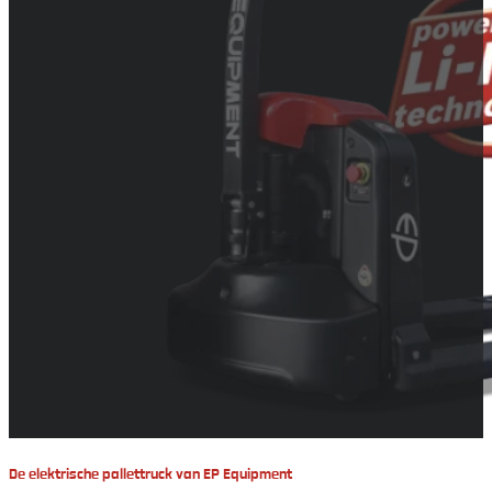
Elektrische
pallettrucks
De elektrische pallettruck van EP Equipment