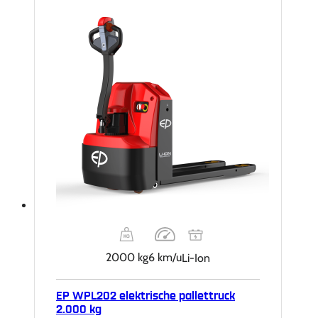
2000 kg
6 km/u
Li-Ion
EP WPL202 elektrische pallettruck
2.000 kg