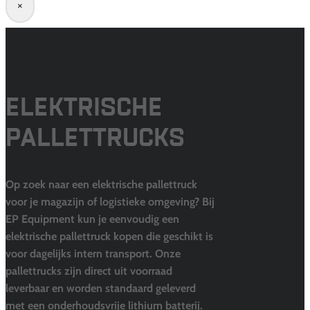
×
ELEKTRISCHE
PALLETTRUCKS
Op zoek naar een elektrische pallettruck
voor je magazijn of logistieke omgeving? Bij
EP Equipment kun je eenvoudig een
elektrische pallettruck kopen die geschikt is
voor dagelijks intern transport. Onze
pallettrucks zijn direct uit voorraad
leverbaar en worden standaard geleverd
met een onderhoudsvrije lithium batterij.