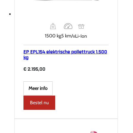
1500 kg
5 km/u
Li-Ion
EP EPL154 elektrische pallettruck 1.500
kg
€
2.195,00
Meer info
Bestel nu