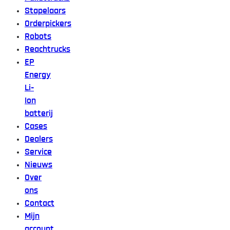
Stapelaars
Orderpickers
Robots
Reachtrucks
EP
Energy
Li-
Ion
batterij
Cases
Dealers
Service
Nieuws
Over
ons
Contact
Mijn
account