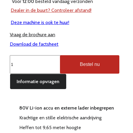
Vóór
12:00
besteld vandaag verzonden
Dealer in de buurt? Controleer afstand!
Deze machine is ook te huur!
Vraag de brochure aan
Download de factsheet
EP
Bestel nu
CQD16
PRO
elektrische
Informatie opvragen
reachtruck
1.600
kg
80V Li-ion accu en externe lader inbegrepen
aantal
Krachtige en stille elektrische aandrijving
Heffen tot 9,65 meter hoogte