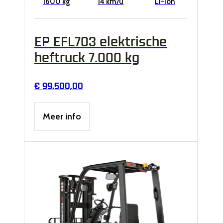
1600 kg
14 km/u
Li-Ion
EP EFL703 elektrische
heftruck 7.000 kg
€
99.500,00
Meer info