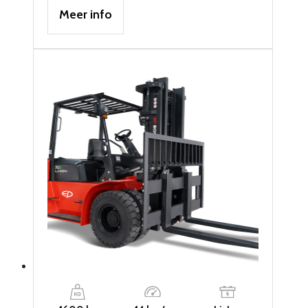
Meer info
was:
is:
€ 4.295,00.
€ 3.995,00.