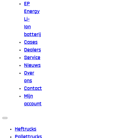
EP
Energy
Li-
Ion
batterij
Cases
Dealers
Service
Nieuws
Over
ons
Contact
Mijn
account
Heftrucks
Pallettrucks