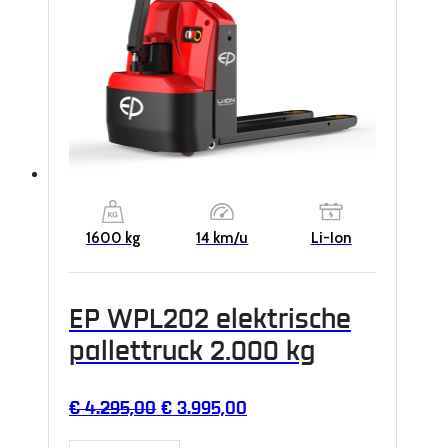
1600 kg
14 km/u
Li-Ion
EP WPL202 elektrische
pallettruck 2.000 kg
Oorspronkelijke
Huidige
€
4.295,00
€
3.995,00
prijs
prijs