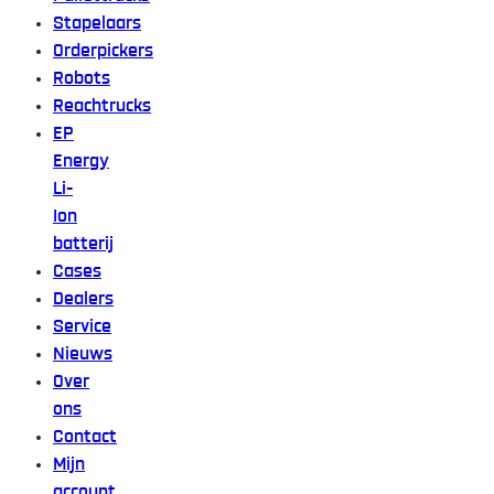
Stapelaars
Orderpickers
Robots
Reachtrucks
EP
Energy
Li-
Ion
batterij
Cases
Dealers
Service
Nieuws
Over
ons
Contact
Mijn
account