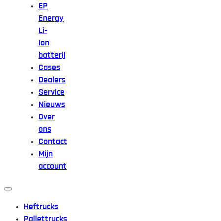
EP
Energy
Li-
Ion
batterij
Cases
Dealers
Service
Nieuws
Over
ons
Contact
Mijn
account
Heftrucks
Pallettrucks