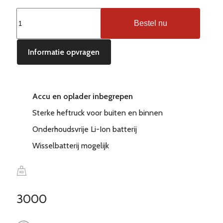
EP
Bestel nu
EFL30
PRO
Elektrische
Informatie opvragen
heftruck
3.000
kg
Accu en oplader inbegrepen
aantal
Sterke heftruck voor buiten en binnen
Onderhoudsvrije Li-Ion batterij
Wisselbatterij mogelijk
3000