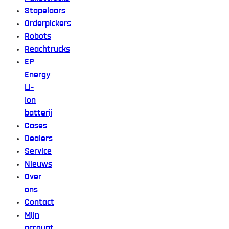
Stapelaars
Orderpickers
Robots
Reachtrucks
EP
Energy
Li-
Ion
batterij
Cases
Dealers
Service
Nieuws
Over
ons
Contact
Mijn
account