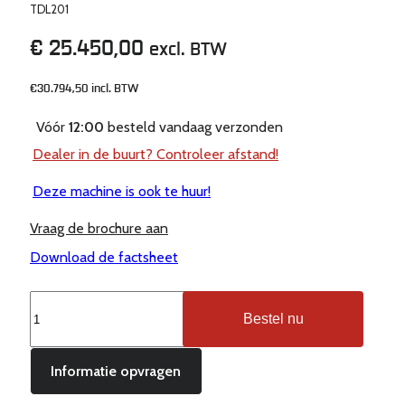
TDL201
€
25.450,00
excl. BTW
€30.794,50
incl. BTW
Vóór
12:00
besteld vandaag verzonden
Dealer in de buurt? Controleer afstand!
Deze machine is ook te huur!
Vraag de brochure aan
Download de factsheet
EP
Bestel nu
TDL201
elektrische
heftruck
Informatie opvragen
2.000