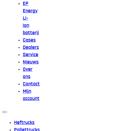
EP
Energy
Li-
Ion
batterij
Cases
Dealers
Service
Nieuws
Over
ons
Contact
Mijn
account
Heftrucks
Pallettrucks