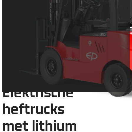
Elektrische heftrucks
EP Equipment
Elektrische
heftrucks
met lithium