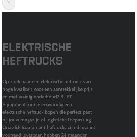
×
ELEKTRISCHE
HEFTRUCKS
Op zoek naar een elektrische heftruck van
hoge kwaliteit voor een aantrekkelijke prijs
en met weinig onderhoud? Bij EP
Equipment kun je eenvoudig een
elektrische heftruck kopen die perfect past
bij jouw magazijn of logistieke toepassing.
Onze EP Equipment heftrucks zijn direct uit
voorraad leverbaar, hebben 24 maanden