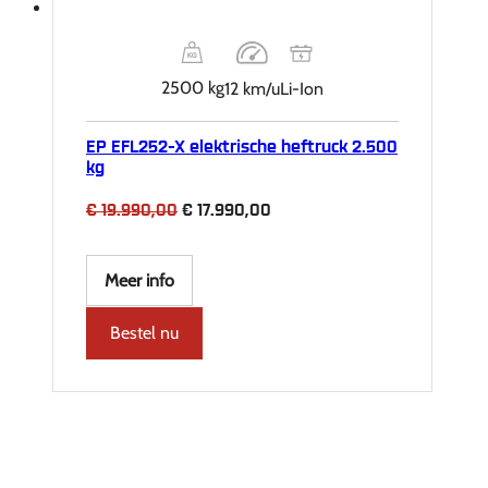
2500 kg
12 km/u
Li-Ion
EP EFL252-X elektrische heftruck 2.500
kg
Oorspronkelijke
Huidige
€
19.990,00
€
17.990,00
prijs
prijs
was:
is:
€ 19.990,00.
€ 17.990,00.
Meer info
Bestel nu