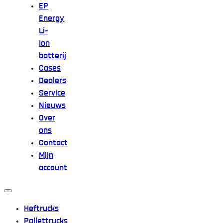
EP
Energy
Li-
Ion
batterij
Cases
Dealers
Service
Nieuws
Over
ons
Contact
Mijn
account
Heftrucks
Pallettrucks