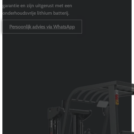
garantie en zijn uitgerust met een
onderhoudsvrije lithium batterij.
Persoonlijk advies via WhatsApp