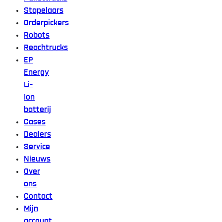
Stapelaars
Orderpickers
Robots
Reachtrucks
EP
Energy
Li-
Ion
batterij
Cases
Dealers
Service
Nieuws
Over
ons
Contact
Mijn
account